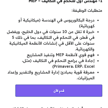
1- مهندس أول للتحكم في التكاليف – MEP
متطلبات الوظيفة:
درجة البكالوريوس في الهندسة (ميكانيكية أو
كهربائية)
خبرة لا تقل عن 10 سنوات في دول الخليج، ويفضل
في قطر، في التحكم في التكاليف، بما في ذلك 5
سنوات على الأقل في إنشاءات الأنظمة الميكانيكية
والكهربائية.
فهم قوي لأنظمة MEP وتنفيذ المشاريع
إجادة في برامج التحكم في التكاليف (مثل،
Primavera، ERP، Excel)
معرفة قوية بمبادئ إدارة المشاريع والتقدير وإعداد
الميزانيات.
قدم الأن