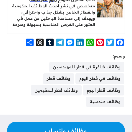
متخصص في نشر احدث الوظائف الحكومية
والقطاع الخاص بشكل جذاب واحترافي،
ويهدف إلى مساعدة الباحثين عن عمل في
العثور على الفرص المناسبة بسهولة وسرعة.
S
T
T
T
M
L
W
P
T
F
h
h
u
e
e
i
h
i
w
a
وسوم:
a
r
m
l
s
n
a
n
i
c
r
e
b
e
s
k
t
t
t
e
وظائف شاغرة في قطر للمهندسين
e
a
l
g
e
e
s
e
t
b
وظائف في قطر اليوم
وظائف قطر
d
r
r
n
d
A
r
e
o
s
a
g
I
p
e
r
o
وظائف قطر اليوم
وظائف قطر للمقيمين
m
e
n
p
s
k
وظائف هندسية
r
t
وظائف واتساب