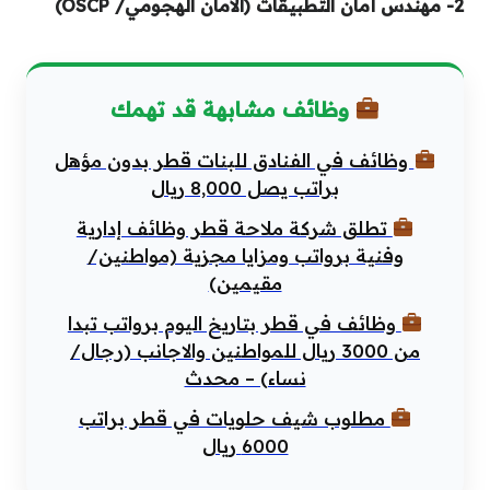
2- مهندس أمان التطبيقات (الأمان الهجومي/ OSCP)
وظائف مشابهة قد تهمك
وظائف في الفنادق للبنات قطر بدون مؤهل
براتب يصل 8,000 ريال
تطلق شركة ملاحة قطر وظائف إدارية
وفنية برواتب ومزايا مجزية (مواطنين/
مقيمين)
وظائف في قطر بتاريخ اليوم برواتب تبدا
من 3000 ريال للمواطنين والاجانب (رجال/
نساء) – محدث
مطلوب شيف حلويات في قطر براتب
6000 ريال