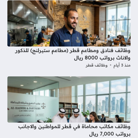
وظائف فنادق ومطاعم قطر (مطاعم ستيرلنج) للذكور
والاناث برواتب 8000 ريال
منذ 3 أيام
وظائف قطر
وظائف مكاتب محاماة في قطر للمواطنين والاجانب
برواتب 7,000 ريال