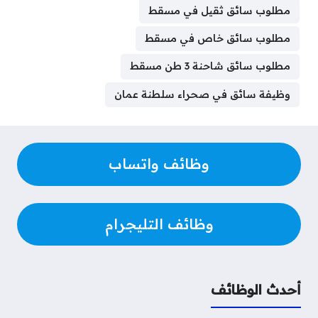
مطلوب سائق ثقيل في مسقط
d
r
r
n
d
A
r
e
o
s
a
g
I
p
e
r
o
مطلوب سائق خاص في مسقط
m
e
n
p
s
k
مطلوب سائق شاحنة 3 طن مسقط
r
t
وظيفة سائق في صحراء سلطنة عمان
وظائف واتساب
وظائف التليجرام
أحدث الوظائف