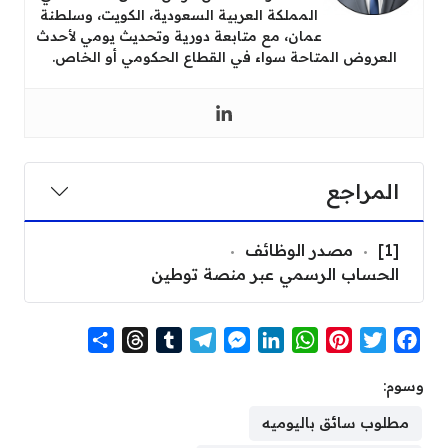
المملكة العربية السعودية، الكويت، وسلطنة
عمان، مع متابعة دورية وتحديث يومي لأحدث
العروض المتاحة سواء في القطاع الحكومي أو الخاص.
المراجع
[1]
مصدر الوظائف
الحساب الرسمي عبر منصة توطين
S
T
T
T
M
L
W
P
T
F
h
h
u
e
e
i
h
i
w
a
وسوم:
a
r
m
l
s
n
a
n
i
c
r
e
b
e
s
k
t
t
t
e
مطلوب سائق باليوميه
e
a
l
g
e
e
s
e
t
b