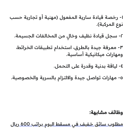
١- رخصة قيادة سارية المفعول (مهنية أو تجارية حسب
نوع المركبة).
٢- سجل قيادة نظيف وخالٍ من المخالفات الجسيمة.
٣- معرفة جيدة بالطرق، استخدام تطبيقات الخرائط،
ومهارات ميكانيكية أساسية.
٤- لياقة بدنية وقدرة على التحمل.
٥- مهارات تواصل جيدة والالتزام بالسرية والخصوصية.
وظائف مشابهة:
مطلوب سائق خفيف في مسقط اليوم براتب 600 ريال