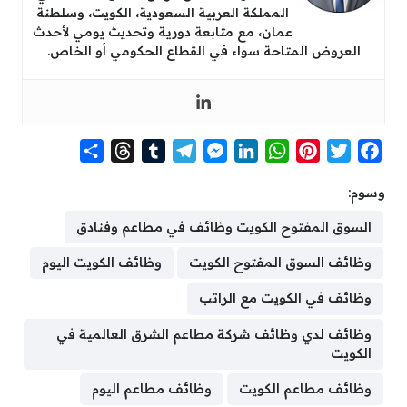
المملكة العربية السعودية، الكويت، وسلطنة
عمان، مع متابعة دورية وتحديث يومي لأحدث
العروض المتاحة سواء في القطاع الحكومي أو الخاص.
S
T
T
T
M
L
W
P
T
F
h
h
u
e
e
i
h
i
w
a
وسوم:
a
r
m
l
s
n
a
n
i
c
r
e
b
e
s
k
t
t
t
e
السوق المفتوح الكويت وظائف في مطاعم وفنادق
e
a
l
g
e
e
s
e
t
b
وظائف السوق المفتوح الكويت
وظائف الكويت اليوم
d
r
r
n
d
A
r
e
o
s
a
g
I
p
e
r
o
وظائف في الكويت مع الراتب
m
e
n
p
s
k
وظائف لدي وظائف شركة مطاعم الشرق العالمية في
r
t
الكويت
وظائف مطاعم الكويت
وظائف مطاعم اليوم