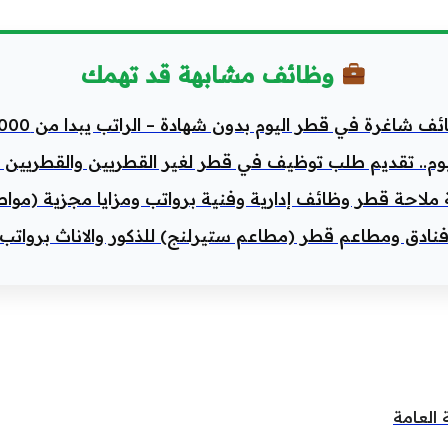
وظائف مشابهة قد تهمك
 شاغرة في قطر اليوم بدون شهادة – الراتب يبدا من 3000 ريال
. تقديم طلب توظيف في قطر لغير القطريين والقطريين براتب +00
لاحة قطر وظائف إدارية وفنية برواتب ومزايا مجزية (موا
دق ومطاعم قطر (مطاعم ستيرلنج) للذكور والاناث برواتب 8000 ريال
العامة