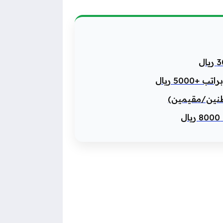
50 ريال
طنين/مقيمين)