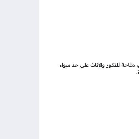
 فتح باب التقديم لوظائف في قطر، برواتب تصل إلى 17,500 ريال قطري، متاحة للذكور والإناث على حد سواء.
.