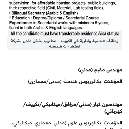
وظائف هندسية وادارية في الكويت – مطلوب بشكل عاجل لشركة
استشارات هندسية
مهندس مقيم (مدني)
المؤهلات: بكالوريوس هندسة (مدني/معماري)
مهندسون كبار (مدني/مرافق/ميكانيكي/تكييف/
كهربائي)
المؤهلات: بكالوريوس علوم (مدني، معماري، ميكانيكي،