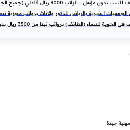
 مؤهل – الراتب 3000 ريال فأعلي (جميع الجنسيات مطلوبة)
معيات الخيرية بالرياض للذكور والاناث برواتب مجزية تصل 8,000 ري
 الحوية للنساء (الطائف) برواتب تبدا من 3500 ريال بدون مؤهل