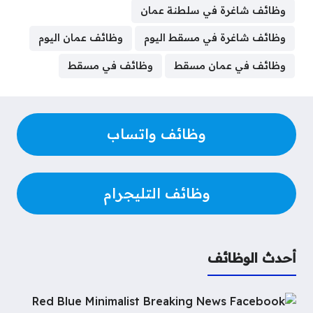
r
e
b
e
s
k
t
t
t
e
وظائف شاغرة في سلطنة عمان
e
a
l
g
e
e
s
e
t
b
وظائف شاغرة في مسقط اليوم
وظائف عمان اليوم
d
r
r
n
d
A
r
e
o
s
a
g
I
p
e
r
o
وظائف في عمان مسقط
وظائف في مسقط
m
e
n
p
s
k
r
t
وظائف واتساب
وظائف التليجرام
أحدث الوظائف