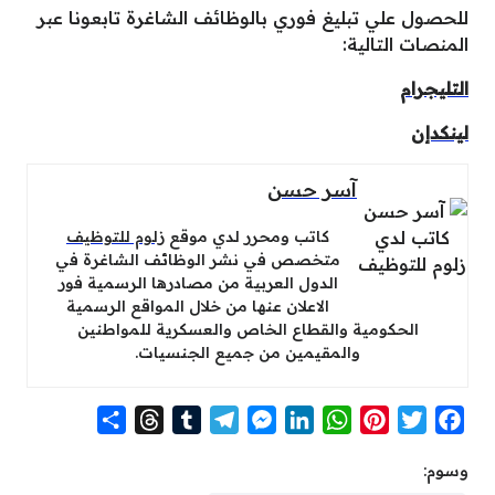
للحصول علي تبليغ فوري بالوظائف الشاغرة تابعونا عبر
المنصات التالية:
التليجرام
لينكدإن
آسر حسن
كاتب ومحرر لدي موقع
زلوم للتوظيف
متخصص في نشر الوظائف الشاغرة في
الدول العربية من مصادرها الرسمية فور
الاعلان عنها من خلال المواقع الرسمية
الحكومية والقطاع الخاص والعسكرية للمواطنين
والمقيمين من جميع الجنسيات.
S
T
T
T
M
L
W
P
T
F
h
h
u
e
e
i
h
i
w
a
وسوم:
a
r
m
l
s
n
a
n
i
c