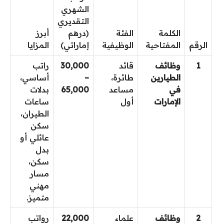
الشهري
التقديري
الكلمة
الفئة
(درهم
أبرز
الرقم
المفتاحية
الوظيفية
إماراتي)
المزايا
1
وظائف
قائد
30,000
راتب
الطيارين
طائرة،
–
أساسي،
في
مساعد
65,000
بدلات
الإمارات
أول
ساعات
الطيران،
سكن
عائلي أو
بدل
سكن،
مسار
مهني
متميز.
2
وظائف
علماء
22,000
رواتب