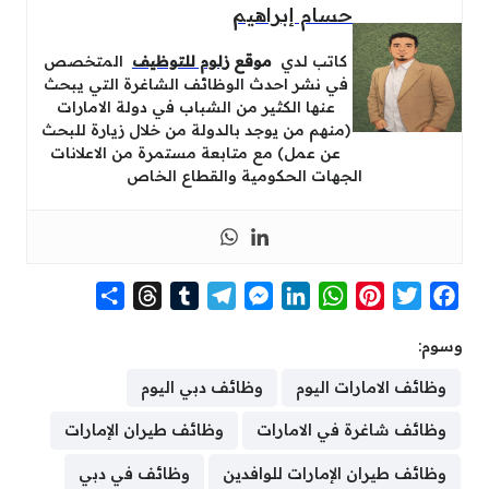
حسام إبراهيم
كاتب لدي
موقع
زلوم للتوظيف
المتخصص
في نشر احدث الوظائف الشاغرة التي يبحث
عنها الكثير من الشباب في دولة الامارات
(منهم من يوجد بالدولة من خلال زيارة للبحث
عن عمل) مع متابعة مستمرة من الاعلانات
الجهات الحكومية والقطاع الخاص
S
T
T
T
M
L
W
P
T
F
h
h
u
e
e
i
h
i
w
a
وسوم:
a
r
m
l
s
n
a
n
i
c
r
e
b
e
s
k
t
t
t
e
وظائف الامارات اليوم
وظائف دبي اليوم
e
a
l
g
e
e
s
e
t
b
وظائف شاغرة في الامارات
وظائف طيران الإمارات
d
r
r
n
d
A
r
e
o
s
a
g
I
p
e
r
o
وظائف طيران الإمارات للوافدين
وظائف في دبي