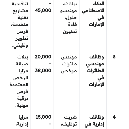
الذكاء
بيانات،
–
تنافسية،
الاصطناعي
مهندسو
45,000
مشاريع
في
حلول،
تقنية
الإمارات
قادة
متقدمة،
تقنيون
فرص
تطوير
وظيفي.
3
وظائف
مهندس
20,000
بدلات
مهندسي
طائرات
–
صيانة،
الطائرات
مرخص
38,000
مزايا
في
للرخص
الإمارات
المعتمدة،
فرص
ترقية
مهنية.
4
وظائف
شريك
15,000
مزايا
إدارية في
توظيف،
–
إدارية،