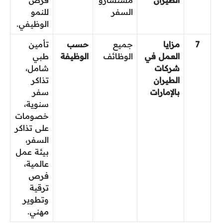
السفر
للنمو
الوظيفي.
7
مزايا
جميع
حسب
تأمين
العمل في
الوظائف
الوظيفة
طبي
شركات
شامل،
الطيران
تذاكر
بالإمارات
سفر
سنوية،
خصومات
على تذاكر
السفر،
بيئة عمل
عالمية،
فرص
ترقية
وتطوير
مهني.