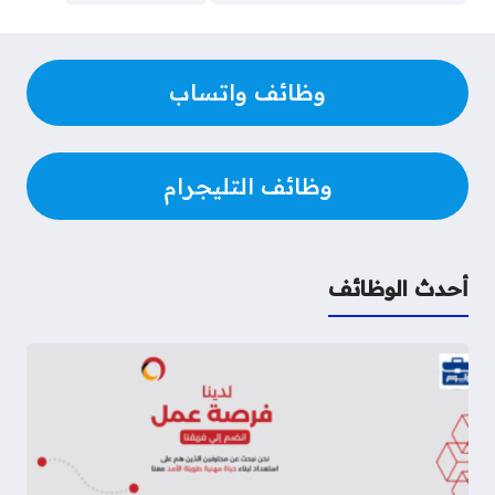
m
e
n
p
s
k
r
t
وظائف واتساب
وظائف التليجرام
أحدث الوظائف