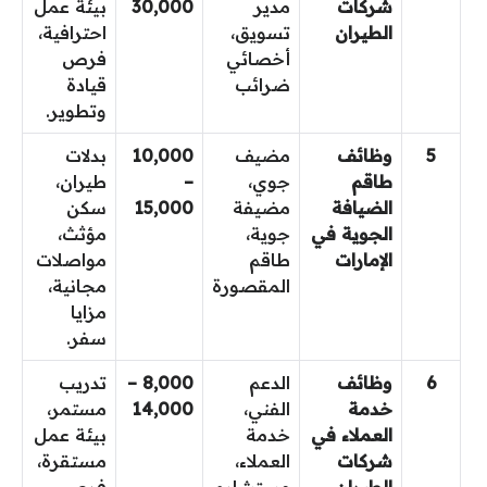
شركات
مدير
30,000
بيئة عمل
الطيران
تسويق،
احترافية،
أخصائي
فرص
ضرائب
قيادة
وتطوير.
5
وظائف
مضيف
10,000
بدلات
طاقم
جوي،
–
طيران،
الضيافة
مضيفة
15,000
سكن
الجوية في
جوية،
مؤثث،
الإمارات
طاقم
مواصلات
المقصورة
مجانية،
مزايا
سفر.
6
وظائف
الدعم
8,000 –
تدريب
خدمة
الفني،
14,000
مستمر،
العملاء في
خدمة
بيئة عمل
شركات
العملاء،
مستقرة،
الطيران
مستشارو
فرص