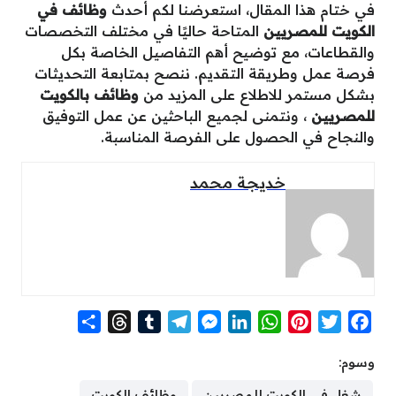
في ختام هذا المقال، استعرضنا لكم أحدث
وظائف في
الكويت للمصريين
المتاحة حاليًا في مختلف التخصصات
والقطاعات، مع توضيح أهم التفاصيل الخاصة بكل
فرصة عمل وطريقة التقديم. ننصح بمتابعة التحديثات
بشكل مستمر للاطلاع على المزيد من
وظائف بالكويت
للمصريين
، ونتمنى لجميع الباحثين عن عمل التوفيق
والنجاح في الحصول على الفرصة المناسبة.
خديجة محمد
S
T
T
T
M
L
W
P
T
F
h
h
u
e
e
i
h
i
w
a
وسوم:
a
r
m
l
s
n
a
n
i
c
r
e
b
e
s
k
t
t
t
e
شغل فى الكويت للمصريين
وظائف الكويت