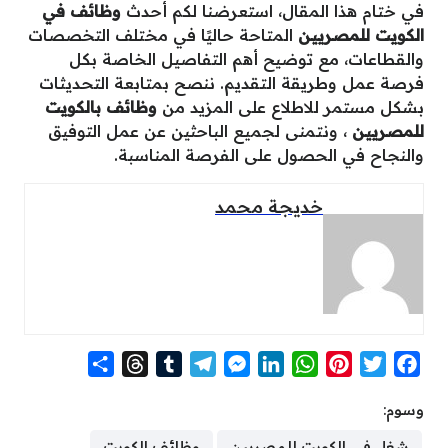
في ختام هذا المقال، استعرضنا لكم أحدث
وظائف في
الكويت للمصريين
المتاحة حاليًا في مختلف التخصصات
والقطاعات، مع توضيح أهم التفاصيل الخاصة بكل
فرصة عمل وطريقة التقديم. ننصح بمتابعة التحديثات
بشكل مستمر للاطلاع على المزيد من
وظائف بالكويت
للمصريين
، ونتمنى لجميع الباحثين عن عمل التوفيق
والنجاح في الحصول على الفرصة المناسبة.
خديجة محمد
S
T
T
T
M
L
W
P
T
F
h
h
u
e
e
i
h
i
w
a
وسوم:
a
r
m
l
s
n
a
n
i
c
r
e
b
e
s
k
t
t
t
e
شغل فى الكويت للمصريين
وظائف الكويت