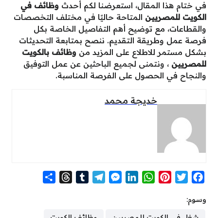
في ختام هذا المقال، استعرضنا لكم أحدث
وظائف في
الكويت للمصريين
المتاحة حاليًا في مختلف التخصصات
والقطاعات، مع توضيح أهم التفاصيل الخاصة بكل
فرصة عمل وطريقة التقديم. ننصح بمتابعة التحديثات
بشكل مستمر للاطلاع على المزيد من
وظائف بالكويت
للمصريين
، ونتمنى لجميع الباحثين عن عمل التوفيق
والنجاح في الحصول على الفرصة المناسبة.
خديجة محمد
S
T
T
T
M
L
W
P
T
F
h
h
u
e
e
i
h
i
w
a
وسوم:
a
r
m
l
s
n
a
n
i
c
r
e
b
e
s
k
t
t
t
e
شغل فى الكويت للمصريين
وظائف الكويت