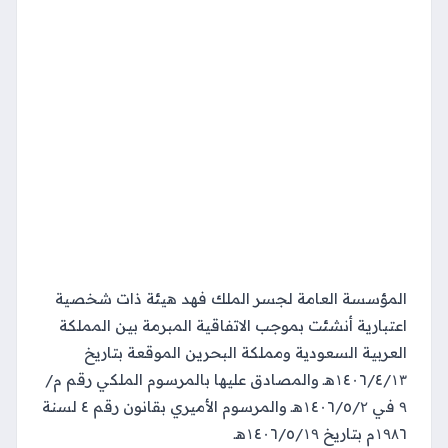
المؤسسة العامة لجسر الملك فهد هيئة ذات شخصية
اعتبارية أنشئت بموجب الاتفاقية المبرمة بين المملكة
العربية السعودية ومملكة البحرين الموقعة بتاريخ
۱٤۰٦/٤/۱۳هـ والمصادق عليها بالمرسوم الملكي رقم م/
۹ في ۱٤۰٦/٥/۲هـ والمرسوم الأميري بقانون رقم ٤ لسنة
۱۹۸٦م بتاريخ ۱٤۰٦/٥/۱۹هـ