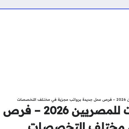
صصات
وظائف في الكويت للمص
ي مختلف التخصصات