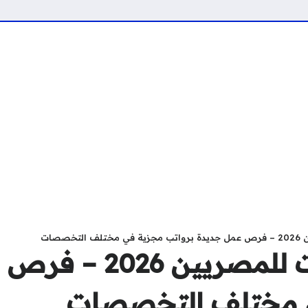
صصات
وظائف في الكويت للمص
ي مختلف التخصصات